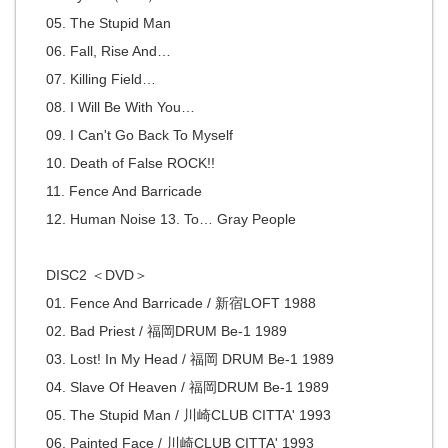
05. The Stupid Man
06. Fall, Rise And…
07. Killing Field…
08. I Will Be With You…
09. I Can't Go Back To Myself
10. Death of False ROCK!!
11. Fence And Barricade
12. Human Noise 13. To… Gray People
DISC2 ＜DVD＞
01. Fence And Barricade / 新宿LOFT 1988
02. Bad Priest / 福岡DRUM Be-1 1989
03. Lost! In My Head / 福岡 DRUM Be-1 1989
04. Slave Of Heaven / 福岡DRUM Be-1 1989
05. The Stupid Man / 川崎CLUB CITTA' 1993
06. Painted Face / 川崎CLUB CITTA' 1993