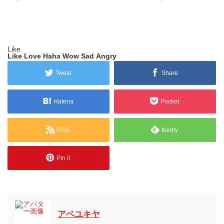
Like
Like
Love
Haha
Wow
Sad
Angry
Tweet
Share
Hatena
Pocket
RSS
feedly
Pin it
アベユキヤ