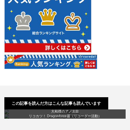
DEAN RAZORBACK ピックアップ交換
この記事を読んだ方はこんな記事も読んでいます
あー、この曲弾きたいな〜コードさえ分かればあとはなんとか…
サンズアンプのバージョンアップ！「BASS DRIVER…
無料で高機能！ チューニング・メーター n-Track …
ウクレレの選び方たった３つのポイント
楽器ってどうやって選んでいますか？
HEAVY METAL TENNIS TRAINING …
『宇宙旅行 meets ミラーボーラー』
大相撲のアノ太鼓
リコカツ！ Dragonforce篇（リコーダー活動）