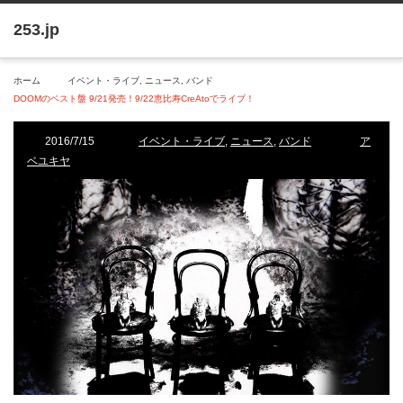
ホーム
イベント・ライブ
,
ニュース
,
バンド
DOOMのベスト盤 9/21発売！9/22恵比寿CreAtoでライブ！
2016/7/15
イベント・ライブ
,
ニュース
,
バンド
ア
ベユキヤ