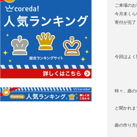
ご来場のお
今月末くら
寄付が完了し
今回はよく
時々、曲の
と聞かれま
曲の作り方