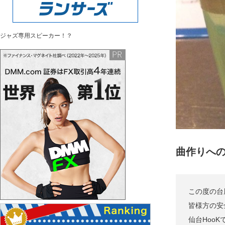
ジャズ専用スピーカー！？
曲作りへ
この度の台
皆様方の安
仙台Hoo