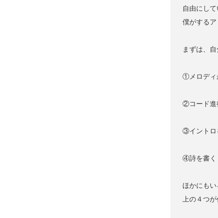
自由にして
僕がするア
まずは、自
①メロディ
②コード進
③イントロ
④詩を書く
ほかにもい
上の４つが