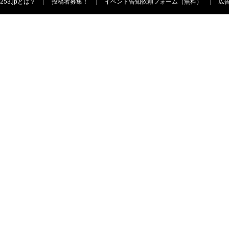
253.jpとは？
投稿者募集！
イベント告知依頼フォーム（無料）
広