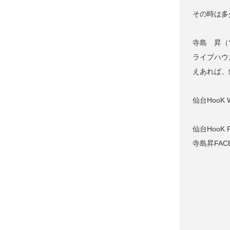
その時は多
寺島 昇（
ライブハウ
えあれば、
仙台HooK
仙台HooK
寺島昇FAC