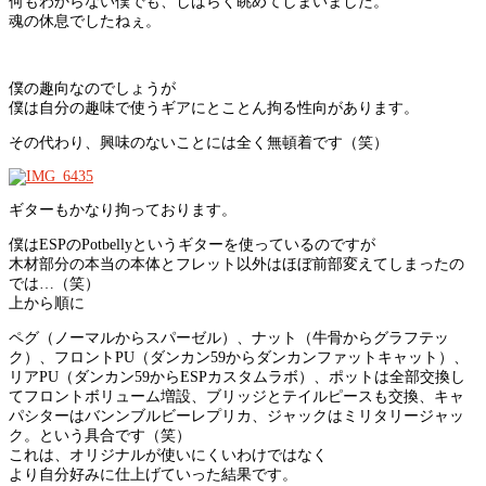
何もわからない僕でも、しばらく眺めてしまいました。
魂の休息でしたねぇ。
僕の趣向なのでしょうが
僕は自分の趣味で使うギアにとことん拘る性向があります。
その代わり、興味のないことには全く無頓着です（笑）
ギターもかなり拘っております。
僕はESPのPotbellyというギターを使っているのですが
木材部分の本当の本体とフレット以外はほぼ前部変えてしまったの
では…（笑）
上から順に
ペグ（ノーマルからスパーゼル）、ナット（牛骨からグラフテッ
ク）、フロントPU（ダンカン59からダンカンファットキャット）、
リアPU（ダンカン59からESPカスタムラボ）、ポットは全部交換し
てフロントボリューム増設、ブリッジとテイルピースも交換、キャ
パシターはバンンブルビーレプリカ、ジャックはミリタリージャッ
ク。という具合です（笑）
これは、オリジナルが使いにくいわけではなく
より自分好みに仕上げていった結果です。