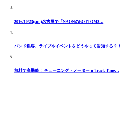
2016/10/23(sun)名古屋で「NAONのBOTTOM2…
バンド集客、ライブやイベントをどうやって告知する？！
無料で高機能！ チューニング・メーター n-Track Tune…