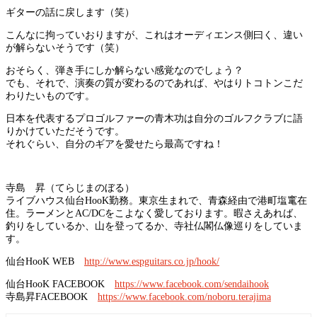
ギターの話に戻します（笑）
こんなに拘っていおりますが、これはオーディエンス側曰く、違い
が解らないそうです（笑）
おそらく、弾き手にしか解らない感覚なのでしょう？
でも、それで、演奏の質が変わるのであれば、やはりトコトンこだ
わりたいものです。
日本を代表するプロゴルファーの青木功は自分のゴルフクラブに語
りかけていただそうです。
それぐらい、自分のギアを愛せたら最高ですね！
寺島 昇（てらじまのぼる）
ライブハウス仙台HooK勤務。東京生まれで、青森経由で港町塩竃在
住。ラーメンとAC/DCをこよなく愛しております。暇さえあれば、
釣りをしているか、山を登ってるか、寺社仏閣仏像巡りをしていま
す。
仙台HooK WEB
http://www.espguitars.co.jp/hook/
仙台HooK FACEBOOK
https://www.facebook.com/sendaihook
寺島昇FACEBOOK
https://www.facebook.com/noboru.terajima