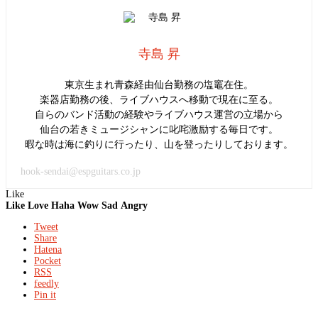
寺島 昇
東京生まれ青森経由仙台勤務の塩竈在住。
楽器店勤務の後、ライブハウスへ移動で現在に至る。
自らのバンド活動の経験やライブハウス運営の立場から
仙台の若きミュージシャンに叱咤激励する毎日です。
暇な時は海に釣りに行ったり、山を登ったりしております。
hook-sendai@espguitars.co.jp
Like
Like
Love
Haha
Wow
Sad
Angry
Tweet
Share
Hatena
Pocket
RSS
feedly
Pin it