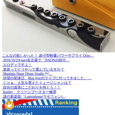
こんなの欲しかった！ 超小型軽量パワーサプライ Octo…
2016/10/23(sun)名古屋で「NAONのBOT…
エロディですよ！
楽器ってどうやって選んでいますか？
Mandala Hang Drum Studio …
待望の初来日、Bon Iverのライブに行ってきました。…
じゃぁ、人生を変えたミュージシャンは？
自分の道具にこだわりを持とう！！
Keeley クリーンブースター修理
謎の新楽器「Lamophone(ラモフォン)」