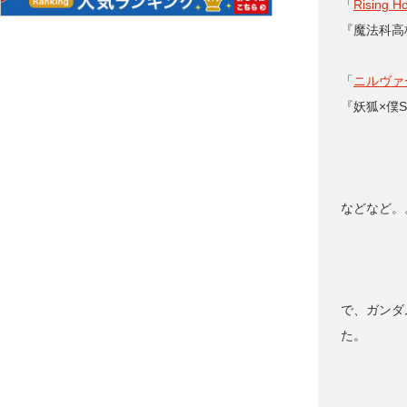
「
Rising H
『魔法科高
「
ニルヴァ
『妖狐×僕S
などなど。
で、ガンダ
た。