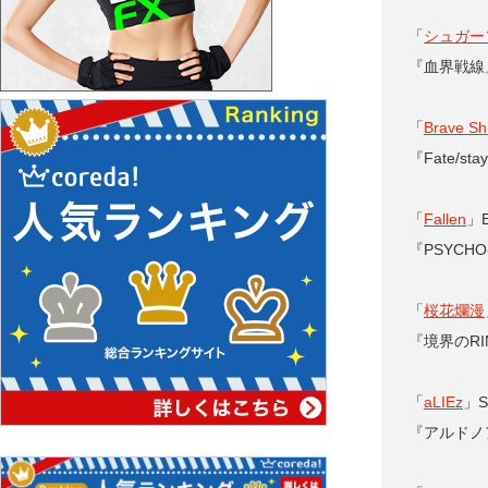
「
シュガー
『血界戦線
「
Brave Sh
『Fate/sta
「
Fallen
」E
『PSYCH
「
桜花爛漫
『境界のRI
「
aLIEz
」Sa
『アルドノ