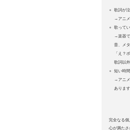
歌詞が
→アニ
歌って
→楽器
昔、メ
「え？
歌詞以
短い時
→アニ
ありま
完全なる個
心が満たさ