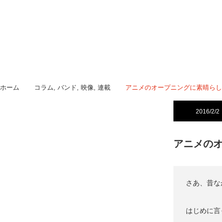
ホーム
コラム
,
バンド
,
映像
,
連載
アニメのオープニングに素晴らし
2016/2/2
アニメの
さあ、昔な
はじめに言