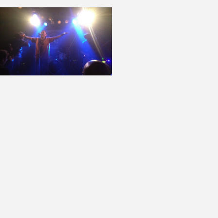
CASIO Chordana Tap – 楽…
SANSAMP（サンズアンプ）での音作
りのポイント その…
謎の新楽器「Lamophone(ラモフォ
ン)」