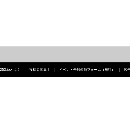
253.jpとは？
投稿者募集！
イベント告知依頼フォーム（無料）
広