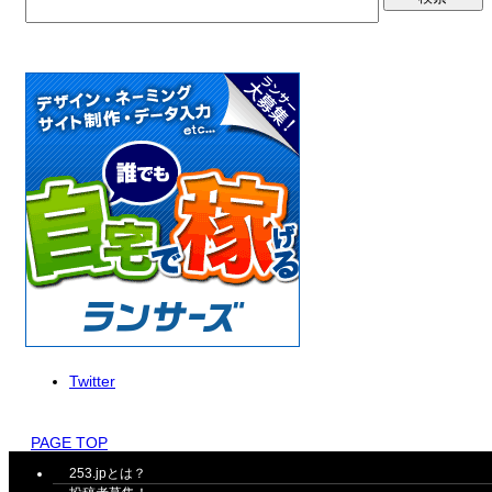
Twitter
PAGE TOP
253.jpとは？