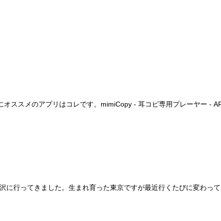
プリはコレです。mimiCopy - 耳コピ専用プレーヤー - ART Tekn
れて下北沢に行ってきました。生まれ育った東京ですが最近行くたびに変わ