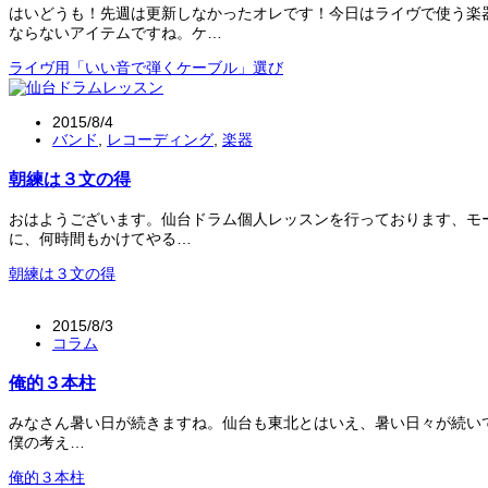
はいどうも！先週は更新しなかったオレです！今日はライヴで使う楽
ならないアイテムですね。ケ…
ライヴ用「いい音で弾くケーブル」選び
2015/8/4
バンド
,
レコーディング
,
楽器
朝練は３文の得
おはようございます。仙台ドラム個人レッスンを行っております、モ
に、何時間もかけてやる…
朝練は３文の得
2015/8/3
コラム
俺的３本柱
みなさん暑い日が続きますね。仙台も東北とはいえ、暑い日々が続い
僕の考え…
俺的３本柱