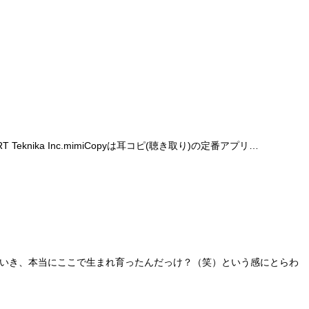
ika Inc.mimiCopyは耳コピ(聴き取り)の定番アプリ…
っていき、本当にここで生まれ育ったんだっけ？（笑）という感にとらわ