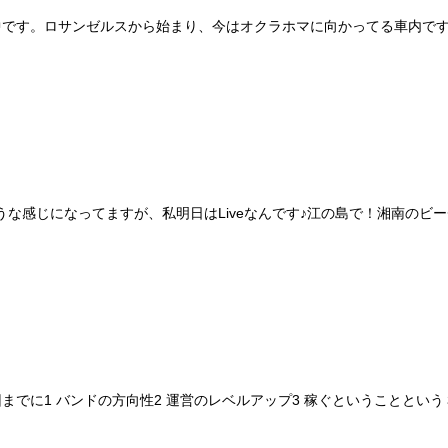
中です。ロサンゼルスから始まり、今はオクラホマに向かってる車内です
な感じになってますが、私明日はLiveなんです♪江の島で！湘南のビ
でに1 バンドの方向性2 運営のレベルアップ3 稼ぐということとい