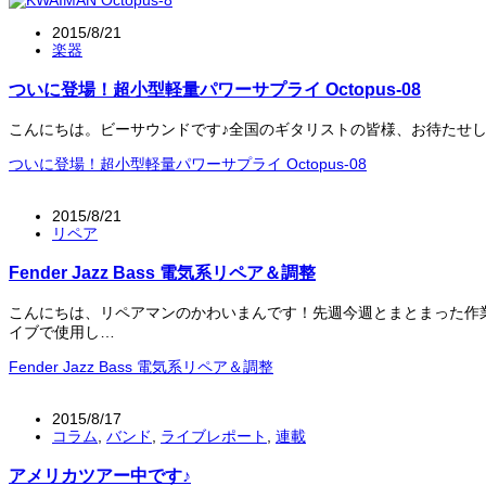
2015/8/21
楽器
ついに登場！超小型軽量パワーサプライ Octopus-08
こんにちは。ビーサウンドです♪全国のギタリストの皆様、お待たせしました
ついに登場！超小型軽量パワーサプライ Octopus-08
2015/8/21
リペア
Fender Jazz Bass 電気系リペア＆調整
こんにちは、リペアマンのかわいまんです！先週今週とまとまった作業が入っ
イブで使用し…
Fender Jazz Bass 電気系リペア＆調整
2015/8/17
コラム
,
バンド
,
ライブレポート
,
連載
アメリカツアー中です♪