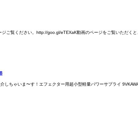
覧ください。http://goo.gl/eTEXaK動画のページをご覧い
8
ゃいま〜す！エフェクター用超小型軽量パワーサプライ 9VKAWAIMAN