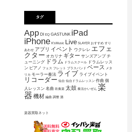
タグ
App
iPad
DI
GASTUNK
EQ
iPhone
Live
K'sMusic
SLAYER
おすすめ
すり
エフェ
イベント
アプリ
ウクレレ
あわせ
クター
ギター
オカリナ
サンズアンプ
チ
ドラム
ューニング
ドラムレッス
ドラムスクール
ベース
ン
ピアノ
フェス
フレット
ブラスバンド
メタ
ライブ
モーラー奏法
ライブイベント
リカ
リコーダー
作曲
個
仙台
仙台ドラムレッスン
楽
太鼓
人レッスン
名曲
吹奏楽
奏法かいぜん
器
機材
編曲
調整
酒
楽器買取ネット